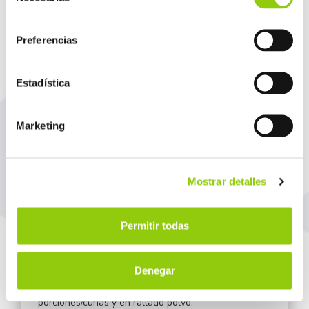
consentimiento
QUESO EXTRA DURO PARA RALLAR
Preferencias
ORIGEN
Estadística
Europa
Disponible en España y Portugal
Marketing
PROPIEDADES
Es considerado como un queso “extra duro“ con un
contenido máximo de humedad del 36% según FAO,
Mostrar detalles
el valor de ES (extracto seco) mínimo es del 32%. Su
periodo de curación aconsejable es a partir de 8
meses, en los que se consigue un color marfil,
Permitir todas
textura de tendencia quebradiza, convirtiéndose en
el queso característico seco y duro con corteza. En
la producción se presenta con formas de rueda o
Denegar
bloque, siendo su consumo directo más frecuente en
porciones/cuñas y en rallado polvo.