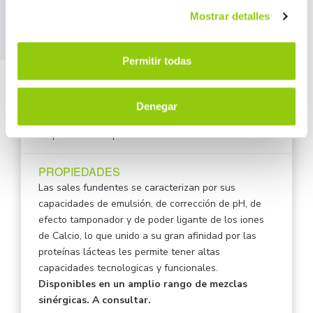
Mostrar detalles
FOSFATOS Y SALES FUNDENTES PARA
Permitir todas
QUESOS FUNDIDOS
ORIGEN
Denegar
Europa
Disponible en España
PROPIEDADES
Las sales fundentes se caracterizan por sus
capacidades de emulsión, de corrección de pH, de
efecto tamponador y de poder ligante de los iones
de Calcio, lo que unido a su gran afinidad por las
proteínas lácteas les permite tener altas
capacidades tecnologicas y funcionales.
Disponibles en un amplio rango de mezclas
sinérgicas. A consultar.