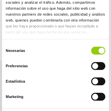
sociales y analizar el tráfico. Además, compartimos
información sobre el uso que haga del sitio web con
FOSFATOS PARA LECHE UHT
nuestros partners de redes sociales, publicidad y análisis
web, quienes pueden combinarla con otra información
que les haya proporcionado o que hayan recopilado a
ORIGEN
partir del uso que haya hecho de sus servicios.
Europa
Disponible en España
Selección
Necesarias
PROPIEDADES
de
Los fosfatos influyen favorablemente en la
consentimiento
resistencia al calor de las proteínas lácteas, al
Preferencias
secuestrar los iones calcio mejoran la estabilidad de
la micela de caseína y evitan su sedimentación.
Disponibles en un amplio rango de mezclas
Estadística
sinérgicas. A consultar.
Marketing
APLICACIONES
Leche UHT, Natas y Mixes vegetales.