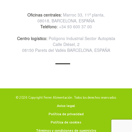
Oficinas centrales:
Marroc 33, 11ª planta,
08018, BARCELONA, ESPAÑA
Teléfono:
+34 93 600 37 00
Centro logístico:
Polígono Industrial Sector Autopista
Calle Diésel, 2
08150 Parets del Vallés BARCELONA, ESPAÑA
© 2026 Copyright Ferrer Alimentación. Todos los derechos reservados
Aviso legal
Política de privacidad
Política de cookies
Términos y condiciones de suministro