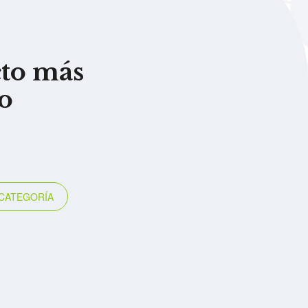
cto más
o
CATEGORÍA