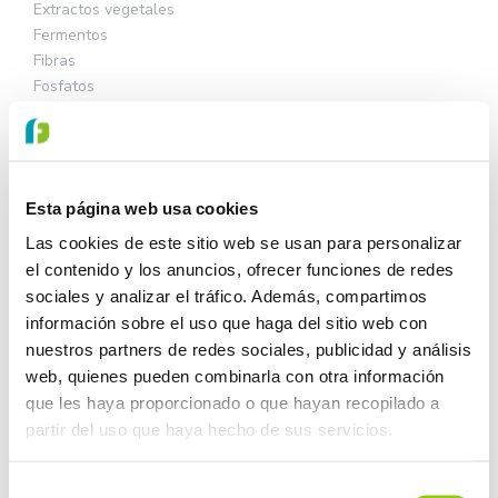
Extractos vegetales
Fermentos
Fibras
Fosfatos
Gasificantes
Grasas y aceites
Hidrocoloides
Leches en polvo
Esta página web usa cookies
Lecitina
Ovoproductos en polvo
Las cookies de este sitio web se usan para personalizar
Proteínas
el contenido y los anuncios, ofrecer funciones de redes
Quesos
sociales y analizar el tráfico. Además, compartimos
Suero en polvo (Lactosuero)
información sobre el uso que haga del sitio web con
nuestros partners de redes sociales, publicidad y análisis
APLICACIONES
web, quienes pueden combinarla con otra información
que les haya proporcionado o que hayan recopilado a
TENDENCIAS
partir del uso que haya hecho de sus servicios.
Selección