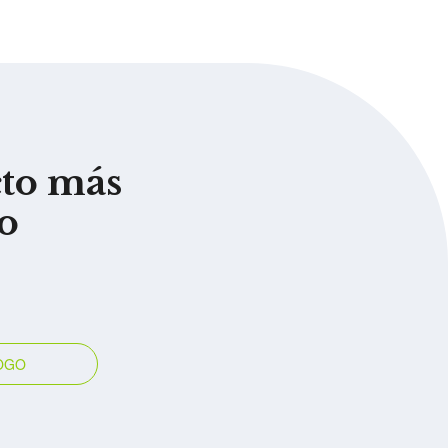
cto más
o
OGO