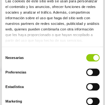
Las cookies de este sitio web se usan para personalizar
Disponible en España
el contenido y los anuncios, ofrecer funciones de redes
sociales y analizar el tráfico. Además, compartimos
PROPIEDADES
información sobre el uso que haga del sitio web con
Las propiedades únicas del plasma le dan una
nuestros partners de redes sociales, publicidad y análisis
amplia gama de aplicaciones. La formación de un gel
web, quienes pueden combinarla con otra información
estable e irreversible después del calentamiento
que les haya proporcionado o que hayan recopilado a
hace que sea excelente para dar estructura a la
partir del uso que haya hecho de sus servicios.
carne.
Disponible en polvo y concentrado congelado.
Selección
Necesarias
de
APLICACIONES
consentimiento
Productos curados así como frankfurts donde
queramos mejorar el mordiente.
Preferencias
Estadística
SANGRE DE PORCINO EN POLVO
Marketing