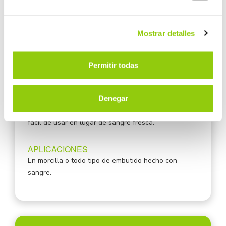
ORIGEN
Europa
Mostrar detalles
Disponible en España
PROPIEDADES
Permitir todas
La sangre de porcino en polvo, con un 95% de
proteínas de sangre pura, se puede usar fácilmente
Denegar
para reemplazar la sangre fresca en su morcilla o
cualquier embutido de sangre. Altamente soluble y
fácil de usar en lugar de sangre fresca.
APLICACIONES
En morcilla o todo tipo de embutido hecho con
sangre.