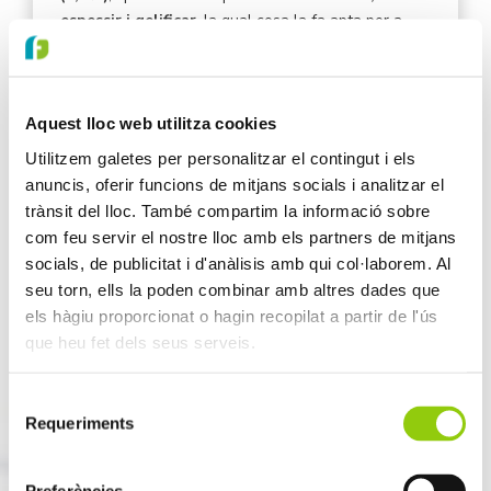
espessir i gelificar
, la qual cosa la fa apta per a
diverses aplicacions com forneria, anàlegs carnis i
lactis. A més, és una opció
altament sostenible
gràcies a la fixació de nitrogen durant el cultiu i a
l’ús eficient dels recursos, contribuint a reduir la
Aquest lloc web utilitza cookies
petjada de carboni dels productes finals.
Utilitzem galetes per personalitzar el contingut i els
anuncis, oferir funcions de mitjans socials i analitzar el
APLICACIONS
trànsit del lloc. També compartim la informació sobre
Forneria i pastisseria
com a substitut de l’ou i
com feu servir el nostre lloc amb els partners de mitjans
millorar de la textura, en
anàlegs carnis i lactis
per
socials, de publicitat i d'anàlisis amb qui col·laborem. Al
les seves propietats de gelificació i espessiment, i
seu torn, ells la poden combinar amb altres dades que
com a espessidor/aglutinant en diverses
els hàgiu proporcionat o hagin recopilat a partir de l'ús
preparacions
. També és clau per a l’
enriquiment
que heu fet dels seus serveis.
nutricional
dels productes, aportant proteïnes i
fibra.
Selecció
Requeriments
de
consentiment