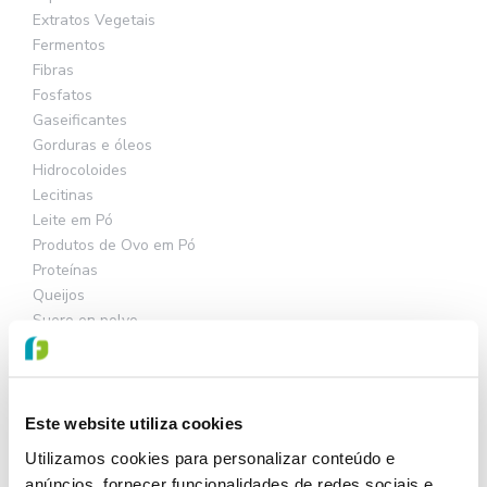
Extratos Vegetais
Fermentos
Fibras
Fosfatos
Gaseificantes
Gorduras e óleos
Hidrocoloides
Lecitinas
Leite em Pó
Produtos de Ovo em Pó
Proteínas
Queijos
Suero en polvo
APLICAÇÕES
Este website utiliza cookies
TENDÊNCIAS
Utilizamos cookies para personalizar conteúdo e
anúncios, fornecer funcionalidades de redes sociais e